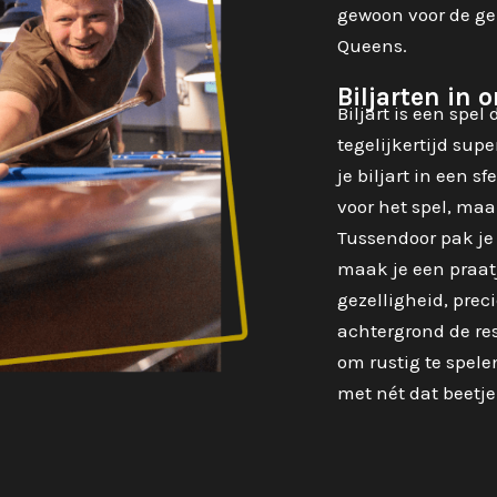
gewoon voor de gez
Queens.
Biljarten in 
Biljart is een spel 
tegelijkertijd sup
je biljart in een 
voor het spel, ma
Tussendoor pak je 
maak je een praatj
gezelligheid, preci
achtergrond de rest
om rustig te spel
met nét dat beetje