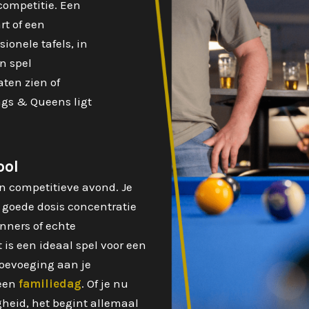
competitie. Een
rt of een
sionele tafels, in
n spel
aten zien of
ngs & Queens ligt
ool
én competitieve avond. Je
n goede dosis concentratie
nners of echte
is een ideaal spel voor een
toevoeging aan je
 een
familiedag
. Of je nu
gheid, het begint allemaal