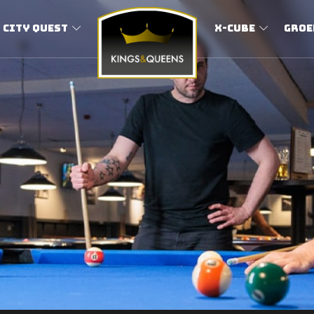
City Quest
X-Cube
Groe
Sportsbar
&
leisure
activiteiten