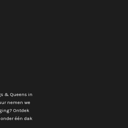
ngs & Queens in
0 uur nemen we
aging? Ontdek
s onder één dak