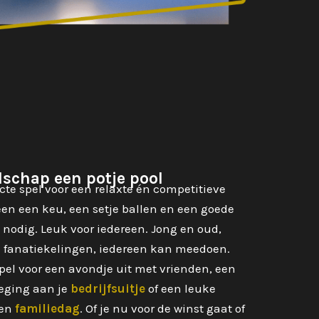
lschap een potje pool
ecte spel voor een relaxte én competitieve
een een keu, een setje ballen en een goede
 nodig. Leuk voor iedereen. Jong en oud,
e fanatiekelingen, iedereen kan meedoen.
spel voor een avondje uit met vrienden, een
eging aan je
bedrijfsuitje
of een leuke
een
familiedag
. Of je nu voor de winst gaat of