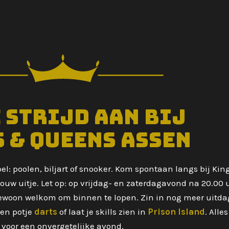
e strijd aan bij
 & Queens Assen
pel: poolen, biljart of snooker. Kom spontaan langs bij Ki
r jouw uitje. Let op: op vrijdag- en zaterdagavond na 20.0
gewoon welkom om binnen te lopen. Zin in nog meer uitd
een potje
darts
of laat je skills zien in
Prison Island
. Alle
voor een onvergetelijke avond.